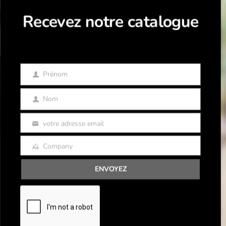
Recevez notre catalogue
Prénom
Prénom
Nom
Nom
votre adresse email
Email
Company
Company
ENVOYEZ