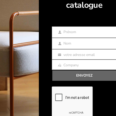
SEN 95,6%
REMBOURRÉE
catalogue
Coque plastique et tissus
Prénom
Prénom
Nom
Nom
votre adresse email
Email
Company
Company
ENVOYEZ