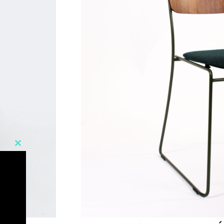
Close
this
module