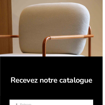
mod
Recevez notre catalogue
Prénom