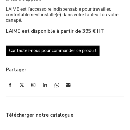
LAIME est l’accessoire indispensable pour travailler,
confortablement installé(e) dans votre fauteuil ou votre
canapé.
LAIME est disponible à partir de
395 € HT
Contactez-nous pour commander ce produit
Partager
Share
Share
Share
Share
Share
Share
on
on
on
on
on
on
Facebook
Twitter
Instagram
LinkedIn
WhatsApp
Email
Télécharger notre catalogue