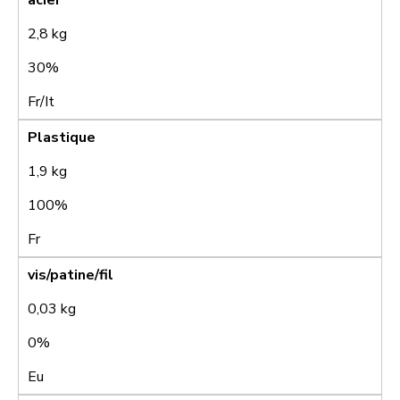
2,8 kg
30%
Fr/It
Plastique
1,9 kg
100%
Fr
vis/patine/fil
0,03 kg
0%
Eu