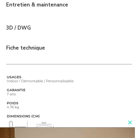
Entretien & maintenance
3D / DWG
Fiche technique
Clo
this