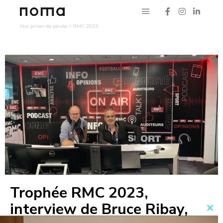
Nos prises de parole
>
RMC 2023
Trophée RMC 2023,
interview de Bruce Ribay,
Clo