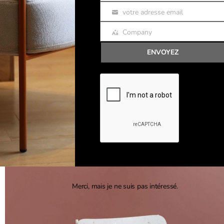
votre adresse email
Email
Company
Company
ENVOYEZ
Merci, mais je ne suis pas intéressé.