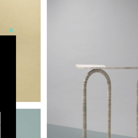
Close
this
module