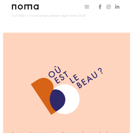
Our Talks
>
Où est le beau podcast reçoit Noma 2020